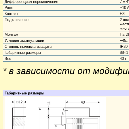
Дифференциал переключения
7 ± 4
Реле
~10 A
Контакт
НЗ
Подключение
2-по
жест
мног
Монтаж
На D
Условия эксплуатации
−45..
Степень пылевлагозащиты
IP20
Габаритные размеры
88×1
Вес
40 г
* в зависимости от модифи
Габаритные размеры