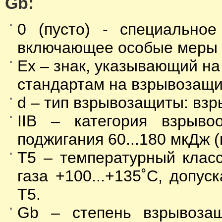
Gb:
0 (пусто) - специальное
включающее особые меры и
Ex – знак, указывающий на
стандартам на взрывозащ
d – тип взрывозащиты: вз
IIB – категория взрыво
поджигания 60...180 мкДж (п
Т5 – температурный клас
газа +100...+135˚С, допус
Т5.
Gb – степень взрывозащ